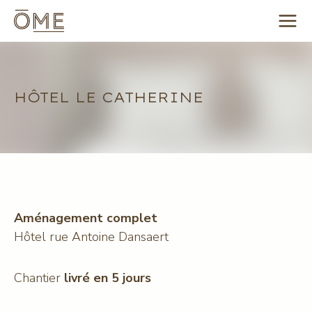
Aller
au
contenu
HÔTEL LE CATHERINE
Aménagement complet
Hôtel rue Antoine Dansaert
Chantier
livré en 5 jours