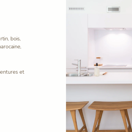
in, bois,
marocaine,
entures et